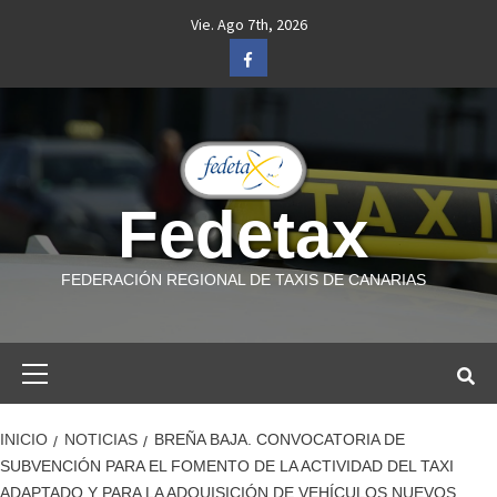
Saltar
Vie. Ago 7th, 2026
al
Facebook
contenido
Fedetax
FEDERACIÓN REGIONAL DE TAXIS DE CANARIAS
Menú
primario
INICIO
NOTICIAS
BREÑA BAJA. CONVOCATORIA DE
SUBVENCIÓN PARA EL FOMENTO DE LA ACTIVIDAD DEL TAXI
ADAPTADO Y PARA LA ADQUISICIÓN DE VEHÍCULOS NUEVOS