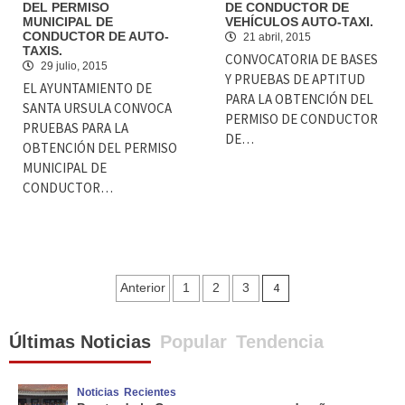
DEL PERMISO
DE CONDUCTOR DE
MUNICIPAL DE
VEHÍCULOS AUTO-TAXI.
CONDUCTOR DE AUTO-
21 abril, 2015
TAXIS.
CONVOCATORIA DE BASES
29 julio, 2015
Y PRUEBAS DE APTITUD
EL AYUNTAMIENTO DE
PARA LA OBTENCIÓN DEL
SANTA URSULA CONVOCA
PERMISO DE CONDUCTOR
PRUEBAS PARA LA
DE…
OBTENCIÓN DEL PERMISO
MUNICIPAL DE
CONDUCTOR…
Navegación
4
Anterior
1
2
3
de
Últimas Noticias
Popular
Tendencia
entradas
Noticias
Recientes