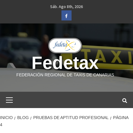
Saltar
Sáb. Ago 8th, 2026
al
Facebook
contenido
Fedetax
FEDERACIÓN REGIONAL DE TAXIS DE CANARIAS
Menú
primario
INICIO
BLOG
PRUEBAS DE APTITUD PROFESIONAL
PÁGINA
4