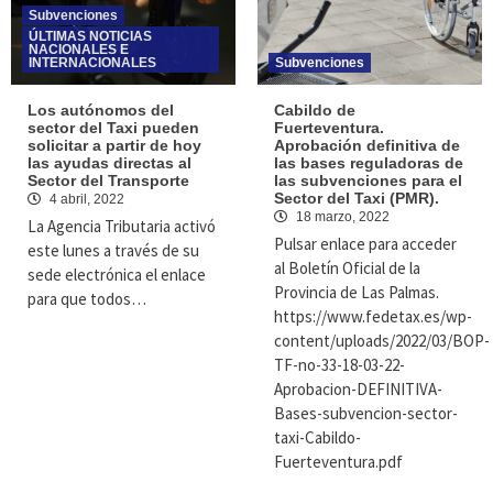
Subvenciones
ÚLTIMAS NOTICIAS
NACIONALES E
INTERNACIONALES
Subvenciones
Los autónomos del
Cabildo de
sector del Taxi pueden
Fuerteventura.
solicitar a partir de hoy
Aprobación definitiva de
las ayudas directas al
las bases reguladoras de
Sector del Transporte
las subvenciones para el
Sector del Taxi (PMR).
4 abril, 2022
18 marzo, 2022
La Agencia Tributaria activó
Pulsar enlace para acceder
este lunes a través de su
al Boletín Oficial de la
sede electrónica el enlace
Provincia de Las Palmas.
para que todos…
https://www.fedetax.es/wp-
content/uploads/2022/03/BOP-
TF-no-33-18-03-22-
Aprobacion-DEFINITIVA-
Bases-subvencion-sector-
taxi-Cabildo-
Fuerteventura.pdf