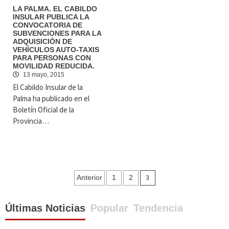
LA PALMA. EL CABILDO
INSULAR PUBLICA LA
CONVOCATORIA DE
SUBVENCIONES PARA LA
ADQUISICIÓN DE
VEHÍCULOS AUTO-TAXIS
PARA PERSONAS CON
MOVILIDAD REDUCIDA.
13 mayo, 2015
El Cabildo Insular de la
Palma ha publicado en el
Boletín Oficial de la
Provincia…
Navegación
3
Anterior
1
2
de
Últimas Noticias
Popular
Tendencia
entradas