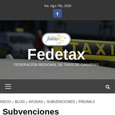
Saltar
Vie. Ago 7th, 2026
al
Facebook
contenido
Fedetax
FEDERACIÓN REGIONAL DE TAXIS DE CANARIAS
Menú
primario
INICIO
BLOG
AYUDAS
SUBVENCIONES
PÁGINA 3
Subvenciones