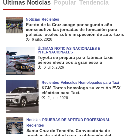
Últimas Noticias
Popular
Tendencia
entradas
Noticias
Recientes
Puerto de la Cruz acoge por segundo año
consecutivo las jornadas de formación para
policías locales sobre inspección de auto-taxis
6 julio, 2026
ÚLTIMAS NOTICIAS NACIONALES E
INTERNACIONALES
Toyota se prepara para fabricar taxis
aéreos eléctricos a gran escala
6 julio, 2026
Recientes
Vehículos Homologados para Taxi
KGM Torres homologa su versión EVX
eléctrica para Taxi.
2 julio, 2026
Noticias
PRUEBAS DE APTITUD PROFESIONAL
Recientes
Santa Cruz de Tenerife. Convocatoria de
pruebas de aptitud para la obtención del