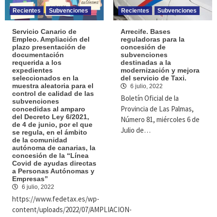
Recientes
Subvenciones
Recientes
Subvenciones
Servicio Canario de
Arrecife. Bases
Empleo. Ampliación del
reguladoras para la
plazo presentación de
concesión de
documentación
subvenciones
requerida a los
destinadas a la
expedientes
modernización y mejora
seleccionados en la
del servicio de Taxi.
muestra aleatoria para el
6 julio, 2022
control de calidad de las
Boletín Oficial de la
subvenciones
Provincia de Las Palmas,
concedidas al amparo
del Decreto Ley 6/2021,
Número 81, miércoles 6 de
de 4 de junio, por el que
Julio de…
se regula, en el ámbito
de la comunidad
autónoma de canarias, la
concesión de la “Línea
Covid de ayudas directas
a Personas Autónomas y
Empresas”
6 julio, 2022
https://www.fedetax.es/wp-
content/uploads/2022/07/AMPLIACION-