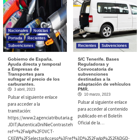
Nacionales
Noticias
Portada
Recientes
Subvenciones
Recientes
Subvenciones
Gobierno de España.
S/C Tenerife. Bases
Ayuda directa y temporal
Reguladoras y
a Empresas de
Convocatoria de
Transportes para
subvenciones
sufragar el precio de los
destinadas a la
carburantes.
adaptación de vehículos
PMR.
3 abril, 2023
10 marzo, 2023
Pulsar el siguiente enlace
Pulsar al siguiente enlace
para acceder a la
para acceder al contenido
tramitación:
publicado en el Boletín
https://www2.agenciatributaria.gob.es/wlpl/BUCV-
Oficial de la…
JDIT/AutenticaDniNieContrasteh?
ref=%2Fwlpl%2FOVCT-
CXEW%2FSelectorAcceso%3Fref%3D%252Fwlpl%252FADGD-