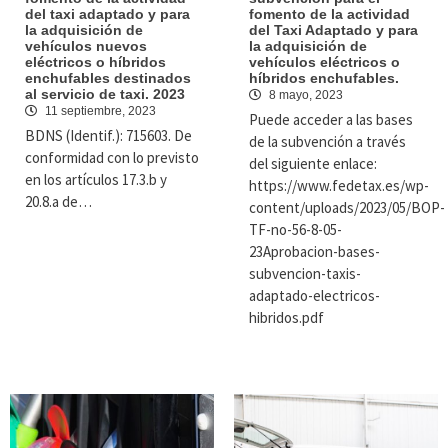
del taxi adaptado y para
fomento de la actividad
la adquisición de
del Taxi Adaptado y para
vehículos nuevos
la adquisición de
eléctricos o híbridos
vehículos eléctricos o
enchufables destinados
híbridos enchufables.
al servicio de taxi. 2023
8 mayo, 2023
11 septiembre, 2023
Puede acceder a las bases
BDNS (Identif.): 715603. De
de la subvención a través
conformidad con lo previsto
del siguiente enlace:
en los artículos 17.3.b y
https://www.fedetax.es/wp-
20.8.a de…
content/uploads/2023/05/BOP-
TF-no-56-8-05-
23Aprobacion-bases-
subvencion-taxis-
adaptado-electricos-
hibridos.pdf