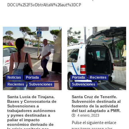
DOCU%252FSvDbtrAltaW%26aut%3DCP
Noticias
Portada
Portada
Recientes
Recientes
Subvenciones
Subvenciones
Santa Lucia de Tirajana.
Santa Cruz de Tenerife.
Bases y Convocatoria de
Subvención destinada al
Subvenciones a
fomento de la actividad
trabajadores autónomos
del taxi adaptado a PMR.
y pymes destinadas a
4 enero, 2023
paliar el impacto
Pulse el siguiente enlace
económico derivado de
para tener acceso a las