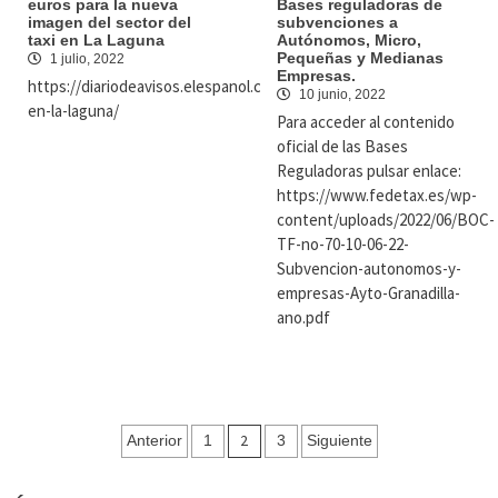
euros para la nueva
Bases reguladoras de
imagen del sector del
subvenciones a
taxi en La Laguna
Autónomos, Micro,
Pequeñas y Medianas
1 julio, 2022
Empresas.
https://diariodeavisos.elespanol.com/2022/06/taxi-
10 junio, 2022
en-la-laguna/
Para acceder al contenido
oficial de las Bases
Reguladoras pulsar enlace:
https://www.fedetax.es/wp-
content/uploads/2022/06/BOC-
TF-no-70-10-06-22-
Subvencion-autonomos-y-
empresas-Ayto-Granadilla-
ano.pdf
Navegación
2
Anterior
1
3
Siguiente
de