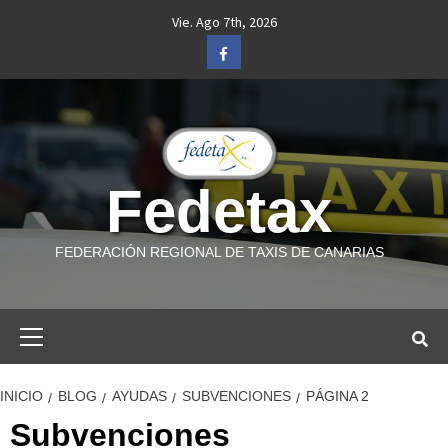
Saltar
Vie. Ago 7th, 2026
al
Facebook
contenido
Fedetax
FEDERACIÓN REGIONAL DE TAXIS DE CANARIAS
Menú
primario
INICIO
BLOG
AYUDAS
SUBVENCIONES
PÁGINA 2
Subvenciones